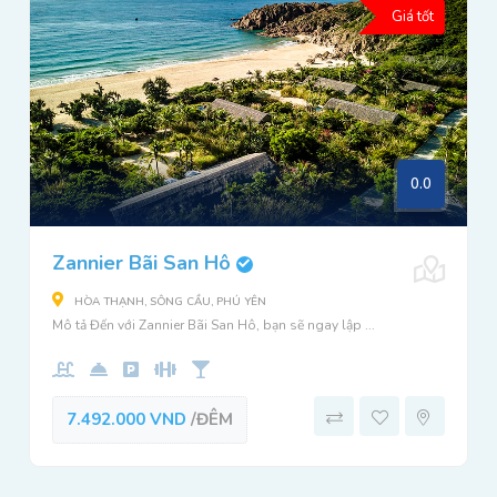
Giá tốt
0.0
Zannier Bãi San Hô
HÒA THẠNH, SÔNG CẦU, PHÚ YÊN
Mô tả Đến với Zannier Bãi San Hô, bạn sẽ ngay lập ...
7.492.000 VND
/ĐÊM