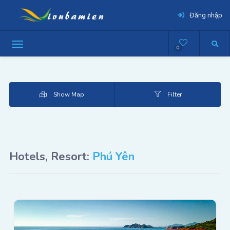
Đăng nhập
0
Show Map
Filter
Hotels, Resort:
Phú Yên