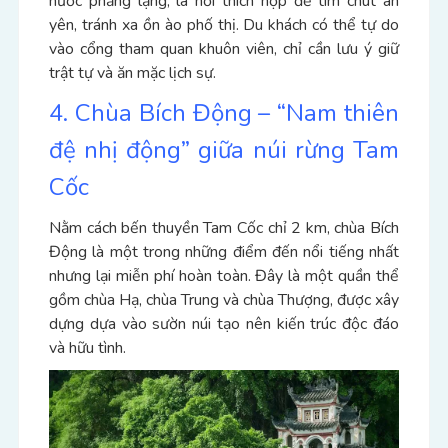
nước phẳng lặng, là nơi thích hợp để tìm chút an
yên, tránh xa ồn ào phố thị.
Du khách có thể tự do
vào cổng tham quan khuôn viên, chỉ cần lưu ý giữ
trật tự và ăn mặc lịch sự.
4. Chùa Bích Động – “Nam thiên
đệ nhị động” giữa núi rừng Tam
Cốc
Nằm cách bến thuyền Tam Cốc chỉ 2 km, chùa Bích
Động là một trong những điểm đến nổi tiếng nhất
nhưng lại miễn phí hoàn toàn. Đây là một quần thể
gồm chùa Hạ, chùa Trung và chùa Thượng, được xây
dựng dựa vào sườn núi tạo nên kiến trúc độc đáo
và hữu tình.