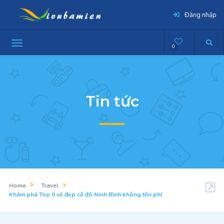
Đăng nhập
0
Tin tức
Home
Travel
Khám phá Top 9 vẻ đẹp cố đô Ninh Bình không tốn phí