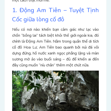
một cách thật mới mẻ.
1. Động Am Tiên – Tuyệt Tịnh
Cốc giữa lòng cố đô
Nếu có nơi nào khiến bạn cảm giác như lạc vào
chốn “bồng lai” tách biệt khỏi thế giới ngoài kia, đó
chính là Động Am Tiên. Nằm trong quần thể di tích
cố đô Hoa Lư, Am Tiên bao quanh bởi núi đá vôi
dựng đứng, hồ nước xanh ngọc phẳng lặng và màn
sương mờ ảo vào buổi sáng – đủ để khiến ai đến
đây cũng muốn “níu chân” thêm một chút nữa.