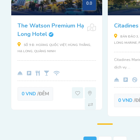
0.0
The Watson Premium Hạ
Citadines
Long Hotel
BÁN ĐẢO 3, 
LONG MARINE, 
SỐ 9 Đ. HOÀNG QUỐC VIỆT, HÙNG THẮNG,
HẠ LONG, QUẢNG NINH
Citadines Mari
dịch vụ ...
0 VND
/ĐÊM
0 VND
/Đ