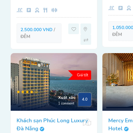
1.050.00
2.500.000 VND
/
ĐÊM
ĐÊM
Giá tốt
Xuất xắc
4.0
1 comment
Khách sạn Phúc Long Luxury
Mercy Em
Đà Nẵng
Hotel