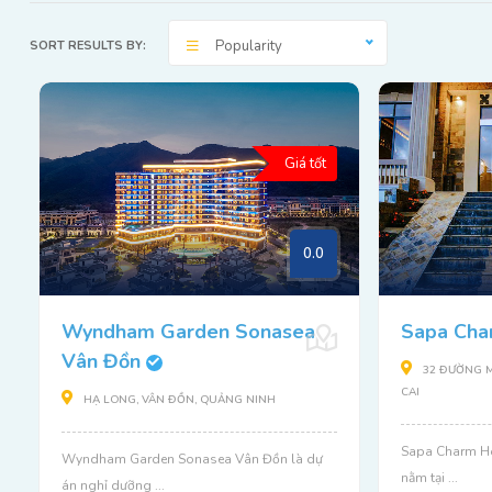
Popularity
SORT RESULTS BY:
Giá tốt
0.0
Wyndham Garden Sonasea
Sapa Cha
Vân Đồn
32 ĐƯỜNG M
CAI
HẠ LONG, VÂN ĐỒN, QUẢNG NINH
Sapa Charm Ho
Wyndham Garden Sonasea Vân Đồn là dự
nằm tại ...
án nghỉ dưỡng ...