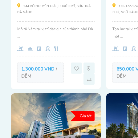
244 VÕ NGUYÊN GIÁP, PHƯỚC MỸ, SƠN TRÀ,
170-172-174
ĐÀ NẴNG
PHÚ, NGŨ HÀNH
Mô tả Nằm tại vị trí đắc địa của thành phố Đà
Tọa lạc tại vị t
...
một ...
1.300.000 VND
/
650.000 
ĐÊM
ĐÊM
Giá tốt