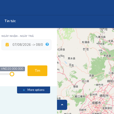
Tin tức
NGÀY NHẬN - NGÀY TRẢ
VND20.000.000
Tìm
More options