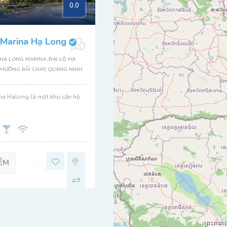
0.0
 Marina Hạ Long
HẠ LONG MARINA, ĐẠI LỘ HẠ
PHƯỜNG BÃI CHÁY, QUẢNG NINH
na Halong là một khu căn hộ
ÊM