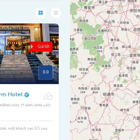
Giá tốt
0.0
rm Hotel
ƯỜNG HOA, TT SAPA, SAPA, LÀO
tel, một khách sạn 3.5 sao