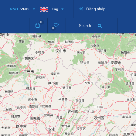
Đăng nhập
VND
VND
Eng
0
Search
0