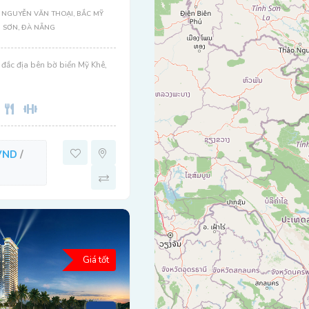
 NGUYỄN VĂN THOẠI, BẮC MỸ
 SƠN, ĐÀ NẴNG
rí đắc địa bên bờ biển Mỹ Khê,
VND
/
Giá tốt