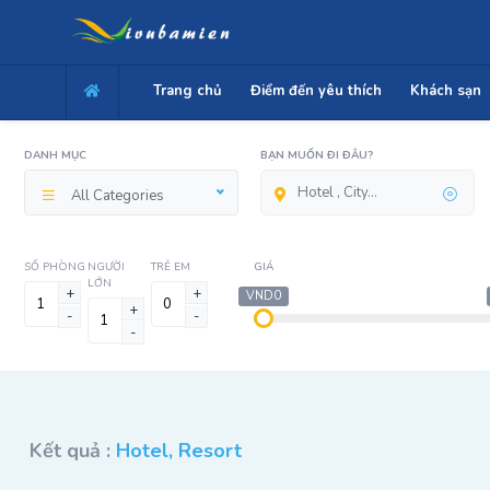
Trang chủ
Điểm đến yêu thích
Khách sạn
DANH MỤC
BẠN MUỐN ĐI ĐÂU?
All Categories
SỐ PHÒNG
NGƯỜI
TRẺ EM
GIÁ
LỚN
+
+
VND0
+
-
-
-
Kết quả :
Hotel, Resort