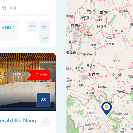
0 VND
/
Giá tốt
0.0
erald Đà Nẵng