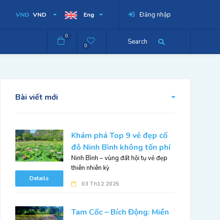
Đăng nhập
VND
VND
Eng
0
Search
0
Bài viết mới
Khám phá Top 9 vẻ đẹp cố
đô Ninh Bình không tốn phí
Ninh Bình – vùng đất hội tụ vẻ đẹp
thiên nhiên kỳ
Details
03 Th12 2025
Tam Cốc – Bích Động: Miền