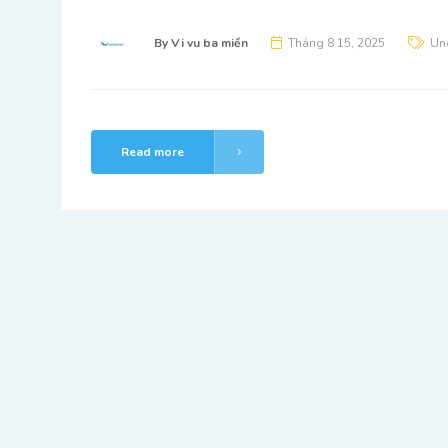
By
Vi vu ba miền
Tháng 8 15, 2025
Un
Read more