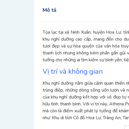
Mô tả
Tọa lạc tại xã Ninh Xuân, huyện Hoa Lư, tỉ
khu nghỉ dưỡng cao cấp, mang đến cho du 
tươi đẹp và sự hòa quyện của văn hóa truy
thanh lịch nhưng không kém phần gần gũi v
tưởng cho những ai tìm kiếm sự bình yên, tiệ
Vị trí và không gian
Khu nghỉ dưỡng nằm giữa cảnh quan thiên nhi
trùng điệp, những dòng sông uốn lượn và 
của khu nghỉ dưỡng kết hợp với vẻ đẹp tự 
hữu tình, thanh bình. Với vị trí này, Athena
mà còn là điểm xuất phát lý tưởng để khám p
như: Khu di tích Cố đô Hoa Lư, Tràng An, T