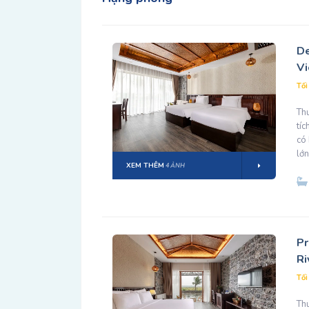
De
V
Tối
Th
tí
có
lớn
XEM THÊM
4 ẢNH
Pr
Ri
Tối
Thu