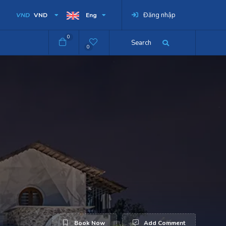
Đăng nhập
VND
VND
Eng
0
Search
0
Book Now
Add Comment