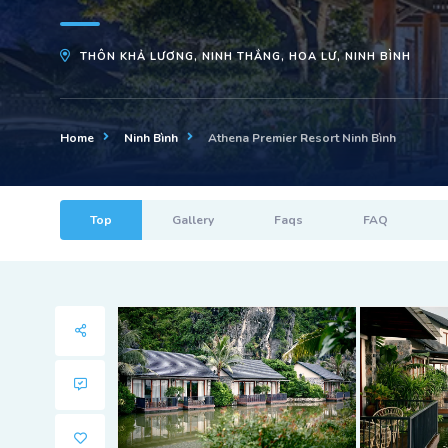
THÔN KHẢ LƯƠNG, NINH THẮNG, HOA LƯ, NINH BÌNH
Home
Ninh Bình
Athena Premier Resort Ninh Bình
Top
Gallery
Faqs
FAQ