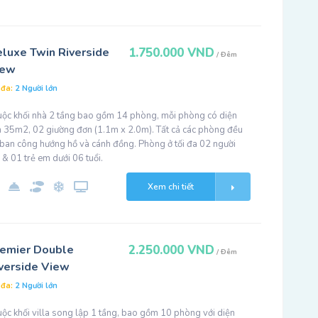
luxe Twin Riverside
1.750.000 VND
/ Đêm
iew
 đa:
2 Người lớn
uộc khối nhà 2 tầng bao gồm 14 phòng, mỗi phòng có diện
ch 35m2, 02 giường đơn (1.1m x 2.0m). Tất cả các phòng đều
 ban công hướng hồ và cánh đồng. Phòng ở tối đa 02 người
 & 01 trẻ em dưới 06 tuổi.
Xem chi tiết
emier Double
2.250.000 VND
/ Đêm
verside View
 đa:
2 Người lớn
ộc khối villa song lập 1 tầng, bao gồm 10 phòng với diện