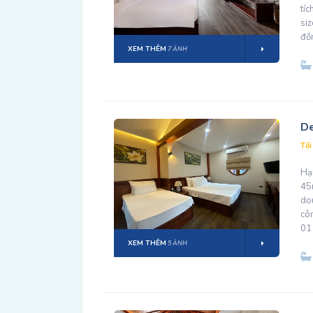
tí
si
đồn
XEM THÊM
7 ẢNH
De
Tối
Hạ
45
do
côn
01 
XEM THÊM
5 ẢNH