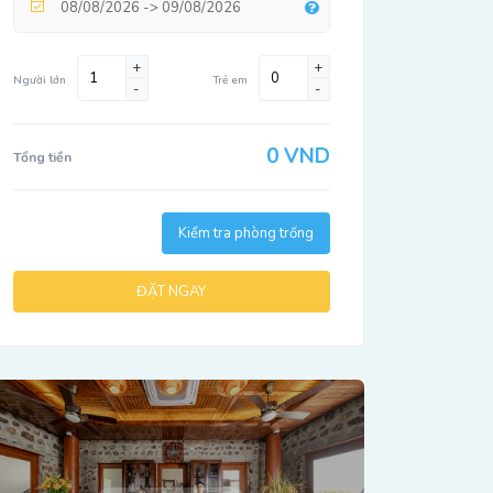
+
+
Người lớn
Trẻ em
-
-
0 VND
Tổng tiền
Kiểm tra phòng trống
ĐẶT NGAY