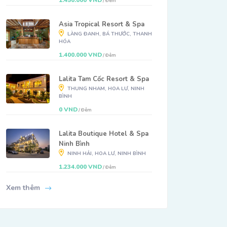
1.450.000 VND
/ Đêm
Asia Tropical Resort & Spa
LÀNG ĐANH, BÁ THƯỚC, THANH
HÓA
1.400.000 VND
/ Đêm
Lalita Tam Cốc Resort & Spa
THUNG NHAM, HOA LƯ, NINH
BÌNH
0 VND
/ Đêm
Lalita Boutique Hotel & Spa
Ninh Bình
NINH HẢI, HOA LƯ, NINH BÌNH
1.234.000 VND
/ Đêm
Xem thêm