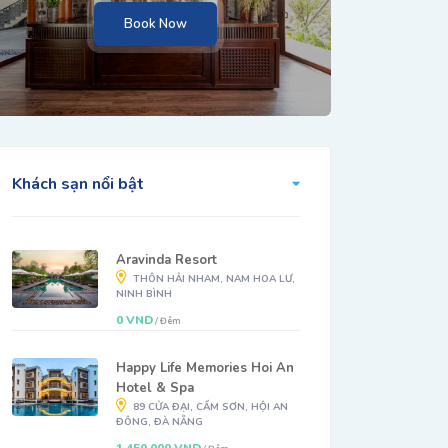
Book Now
Khách sạn nổi bật
Aravinda Resort
THÔN HẢI NHAM, NAM HOA LƯ,
NINH BÌNH
0 VND
/ Đêm
Happy Life Memories Hoi An
Hotel & Spa
89 CỬA ĐẠI, CẨM SƠN, HỘI AN
ĐÔNG, ĐÀ NẴNG