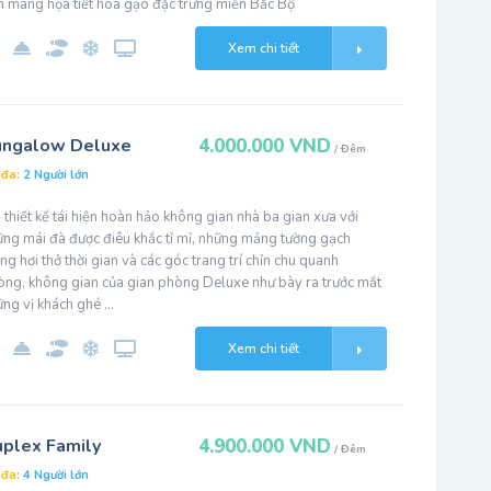
n mang họa tiết hoa gạo đặc trưng miền Bắc Bộ
Xem chi tiết
ungalow Deluxe
4.000.000 VND
/ Đêm
 đa:
2 Người lớn
 thiết kế tái hiện hoàn hảo không gian nhà ba gian xưa với
ững mái đà được điêu khắc tỉ mỉ, những mảng tường gạch
g hơi thở thời gian và các góc trang trí chỉn chu quanh
òng, không gian của gian phòng Deluxe như bày ra trước mắt
ững vị khách ghé …
Xem chi tiết
plex Family
4.900.000 VND
/ Đêm
 đa:
4 Người lớn