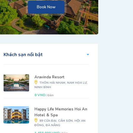
Book Now
Khách sạn nổi bật
Aravinda Resort
THÔN HẢI NHAM, NAM HOA LƯ,
NINH BÌNH
0 VND
/ Đêm
Happy Life Memories Hoi An
Hotel & Spa
89 CỬA ĐẠI, CẨM SƠN, HỘI AN
ĐÔNG, ĐÀ NẴNG