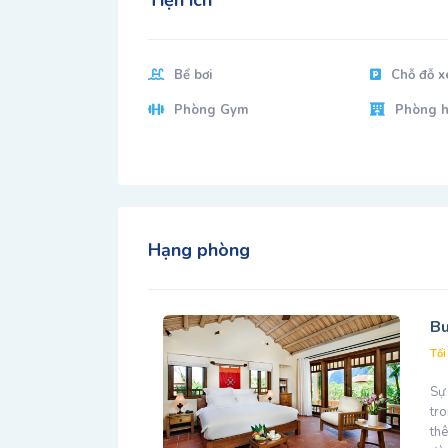
Bể bơi
Chỗ đỗ x
Phòng Gym
Phòng h
Hạng phòng
Bu
Tối
Sự
tro
thê