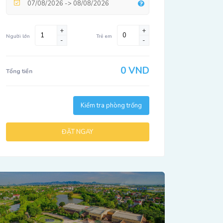
+
+
Người lớn
Trẻ em
-
-
0 VND
Tổng tiền
Kiểm tra phòng trống
ĐẶT NGAY