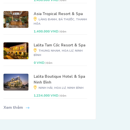
1.450.000 VND
/ Đêm
Asia Tropical Resort & Spa
LÀNG ĐANH, BÁ THƯỚC, THANH
HÓA
1.400.000 VND
/ Đêm
Lalita Tam Cốc Resort & Spa
THUNG NHAM, HOA LƯ, NINH
BÌNH
0 VND
/ Đêm
Lalita Boutique Hotel & Spa
Ninh Bình
NINH HẢI, HOA LƯ, NINH BÌNH
1.234.000 VND
/ Đêm
Xem thêm