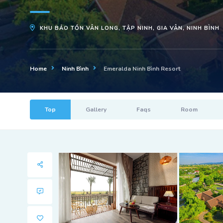
KHU BẢO TỒN VÂN LONG, TẬP NINH, GIA VÂN, NINH BÌNH
Home
Ninh Bình
Emeralda Ninh Bình Resort
Top
Gallery
Faqs
Room