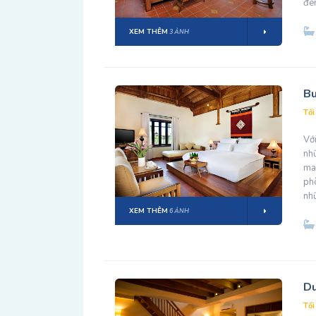
đè
XEM THÊM
3 ẢNH
B
Tối
Với
nh
man
ph
nh
XEM THÊM
6 ẢNH
Du
Tối