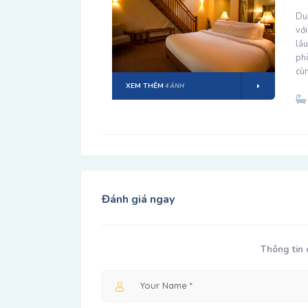
Du
với
lầu
ph
cùn
XEM THÊM
4 ẢNH
Đánh giá ngay
Thông tin 