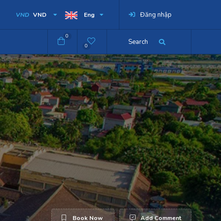
Đăng nhập
VND
VND
Eng
0
Search
0
Book Now
Add Comment