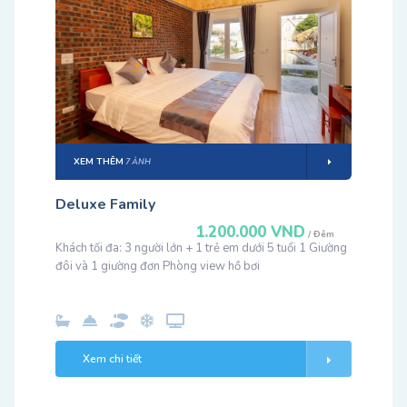
XEM THÊM
7 ẢNH
Deluxe Family
1.200.000 VND
/ Đêm
Khách tối đa: 3 người lớn + 1 trẻ em dưới 5 tuổi 1 Giường
đôi và 1 giường đơn Phòng view hồ bơi
Xem chi tiết