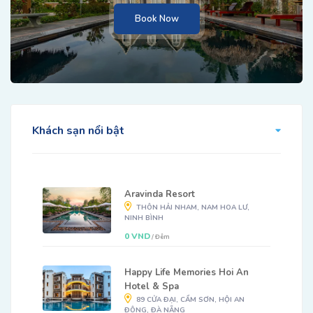
Book Now
Khách sạn nổi bật
Aravinda Resort
THÔN HẢI NHAM, NAM HOA LƯ,
NINH BÌNH
0 VND
/ Đêm
Happy Life Memories Hoi An
Hotel & Spa
89 CỬA ĐẠI, CẨM SƠN, HỘI AN
ĐÔNG, ĐÀ NẴNG