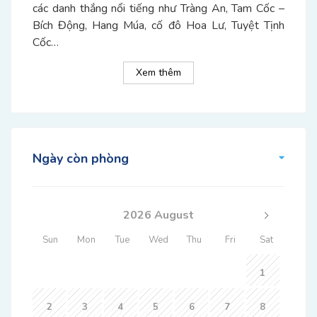
các danh thắng nổi tiếng như Tràng An, Tam Cốc –
Bích Động, Hang Múa, cố đô Hoa Lư, Tuyệt Tịnh
Cốc…
Xem thêm
Ngày còn phòng
2026 August
Sun
Mon
Tue
Wed
Thu
Fri
Sat
1
2
3
4
5
6
7
8