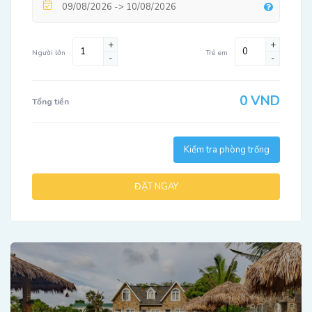
+
+
Người lớn
Trẻ em
-
-
0 VND
Tổng tiền
Kiểm tra phòng trống
ĐẶT NGAY