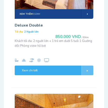
XEM THÊM
6 ẢNH
Deluxe Double
Tối đa:
2 Người lớn
850.000 VND
/ Đêm
Khách tối đa: 2 người lớn + 1 trẻ em dưới 5 tuổi 1 Giường
đôi Phòng view hồ bơi
Xem chi tiết