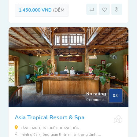
1.450.000 VND
/ĐÊM
No rating
0.0
0 comments
Asia Tropical Resort & Spa
LÀNG ĐANH, BÁ THƯỚC, THANH HÓA
Ẩn mình giữa không gian thiên nhiên trong lành, ...