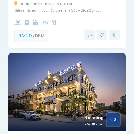
THUNG NHAM, HOA LƯ, NINH BÌNH
Giữa miền non nước hữu tình Tam Cốc – Bích Động, ...
0 VND
/ĐÊM
No rating
0.0
0 comments