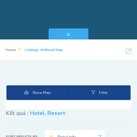
Home
Listings Without Map
Show Map
Filter
Kết quả :
Hotel, Resort
SORT RESULTS BY: