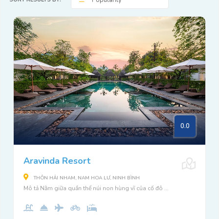
Popularity
0.0
Aravinda Resort
THÔN HẢI NHAM, NAM HOA LƯ, NINH BÌNH
Mô tả Nằm giữa quần thể núi non hùng vĩ của cố đô ...