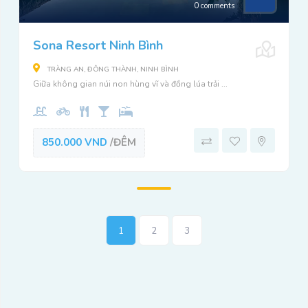
0 comments
Sona Resort Ninh Bình
TRÀNG AN, ĐÔNG THÀNH, NINH BÌNH
Giữa không gian núi non hùng vĩ và đồng lúa trải ...
850.000 VND
/ĐÊM
1
2
3