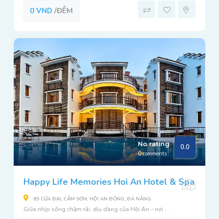
0 VND
/ĐÊM
No rating
0.0
0 comments
Happy Life Memories Hoi An Hotel & Spa
89 CỬA ĐẠI, CẨM SƠN, HỘI AN ĐÔNG, ĐÀ NẴNG
Giữa nhịp sống chậm rãi, dịu dàng của Hội An – nơi ...