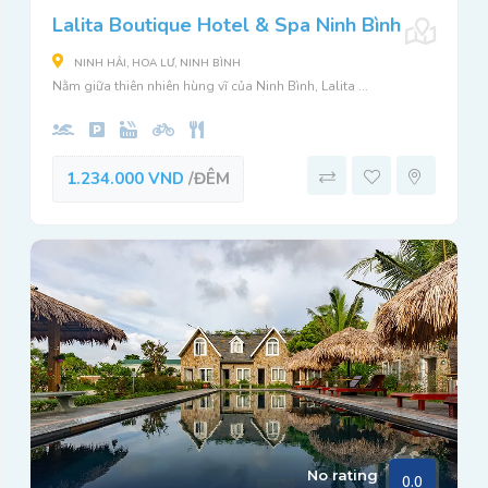
Lalita Boutique Hotel & Spa Ninh Bình
NINH HẢI, HOA LƯ, NINH BÌNH
Nằm giữa thiên nhiên hùng vĩ của Ninh Bình, Lalita ...
1.234.000 VND
/ĐÊM
No rating
0.0