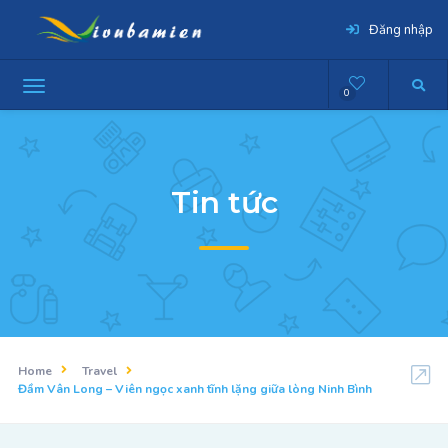
Đăng nhập
0
Tin tức
Home
Travel
Đầm Vân Long – Viên ngọc xanh tĩnh lặng giữa lòng Ninh Bình