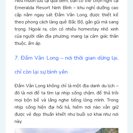
Nếu muốn lưu lại qua đêm, bạn có thể chọn nghỉ tại
Emeralda Resort Ninh Bình – khu nghỉ dưỡng cao
cấp nằm ngay sát Đầm Vân Long, được thiết kế
theo phong cách làng quê Bắc Bộ, gần gũi mà sang
trọng. Ngoài ra, còn có nhiều homestay nhỏ xinh
của người dân địa phương, mang lại cảm giác thân
thuộc, ấm áp.
7. Đầm Vân Long – nơi thời gian dừng lại,
chỉ còn lại sự bình yên
Đầm Vân Long không chỉ là một địa danh du lịch –
đó là nơi để ta tìm lại nhịp sống chậm, để thả trôi
mọi bộn bề và lắng nghe tiếng lòng mình. Trong
nhịp sống hiện đại hối hả, hiếm nơi nào vẫn giữ
được vẻ đẹp thuần khiết như buổi sơ khai như nơi
này.