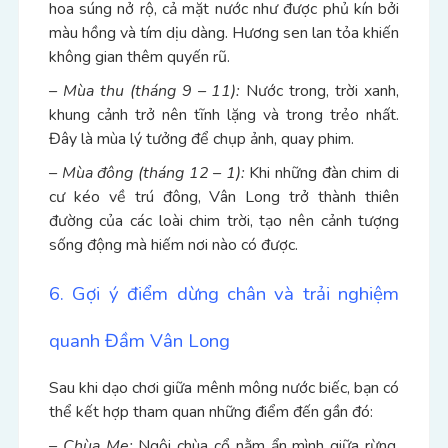
hoa súng nở rộ, cả mặt nước như được phủ kín bởi
màu hồng và tím dịu dàng. Hương sen lan tỏa khiến
không gian thêm quyến rũ.
– Mùa thu (tháng 9 – 11):
Nước trong, trời xanh,
khung cảnh trở nên tĩnh lặng và trong trẻo nhất.
Đây là mùa lý tưởng để chụp ảnh, quay phim.
– Mùa đông (tháng 12 – 1):
Khi những đàn chim di
cư kéo về trú đông, Vân Long trở thành thiên
đường của các loài chim trời, tạo nên cảnh tượng
sống động mà hiếm nơi nào có được.
6. Gợi ý điểm dừng chân và trải nghiệm
quanh Đầm Vân Long
Sau khi dạo chơi giữa mênh mông nước biếc, bạn có
thể kết hợp tham quan những điểm đến gần đó:
– Chùa Me:
Ngôi chùa cổ nằm ẩn mình giữa rừng,