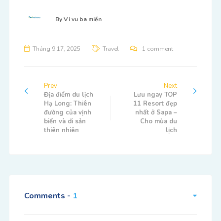
By
Vi vu ba miền
Tháng 9 17, 2025
Travel
1 comment
Prev
Next
Địa điểm du lịch
Lưu ngay TOP
Hạ Long: Thiên
11 Resort đẹp
đường của vịnh
nhất ở Sapa –
biển và di sản
Cho mùa du
thiên nhiên
lịch
Comments -
1