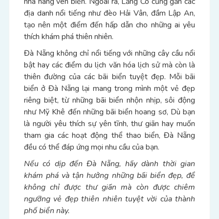
nhà hàng ven biển. Ngoài ra, Lăng Cô cũng gần các
địa danh nổi tiếng như đèo Hải Vân, đầm Lập An,
tạo nên một điểm đến hấp dẫn cho những ai yêu
thích khám phá thiên nhiên.
Đà Nẵng không chỉ nổi tiếng với những cây cầu nổi
bật hay các điểm du lịch văn hóa lịch sử mà còn là
thiên đường của các bãi biển tuyệt đẹp. Mỗi bãi
biển ở Đà Nẵng lại mang trong mình một vẻ đẹp
riêng biệt, từ những bãi biển nhộn nhịp, sôi động
như Mỹ Khê đến những bãi biển hoang sơ, Dù bạn
là người yêu thích sự yên tĩnh, thư giãn hay muốn
tham gia các hoạt động thể thao biển, Đà Nẵng
đều có thể đáp ứng mọi nhu cầu của bạn.
Nếu có dịp đến Đà Nẵng, hãy dành thời gian
khám phá và tận hưởng những bãi biển đẹp, để
không chỉ được thư giãn mà còn được chiêm
ngưỡng vẻ đẹp thiên nhiên tuyệt vời của thành
phố biển này.