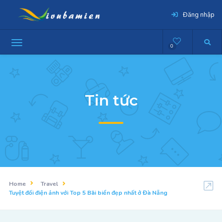
Đăng nhập
0
Tin tức
Home
Travel
Tuyệt đối điện ảnh với Top 5 Bãi biển đẹp nhất ở Đà Nẵng