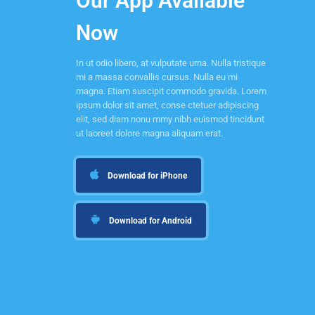
Our App Available
Now
In ut odio libero, at vulputate urna. Nulla tristique
mi a massa convallis cursus. Nulla eu mi
magna. Etiam suscipit commodo gravida. Lorem
ipsum dolor sit amet, conse ctetuer adipiscing
elit, sed diam nonu mmy nibh euismod tincidunt
ut laoreet dolore magna aliquam erat.
Download for iPhone
Download for Android