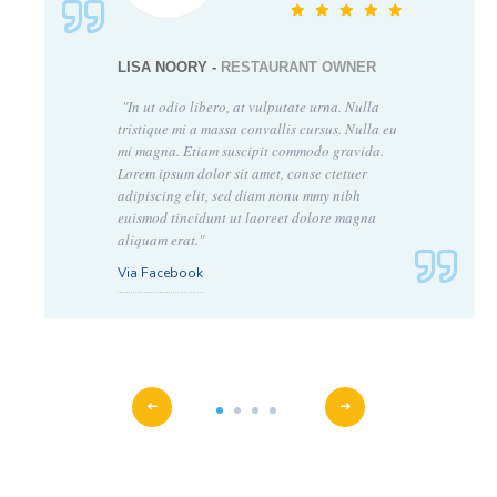
LISA NOORY -
RESTAURANT OWNER
"In ut odio libero, at vulputate urna. Nulla
tristique mi a massa convallis cursus. Nulla eu
mi magna. Etiam suscipit commodo gravida.
Lorem ipsum dolor sit amet, conse ctetuer
adipiscing elit, sed diam nonu mmy nibh
euismod tincidunt ut laoreet dolore magna
aliquam erat."
Via Facebook