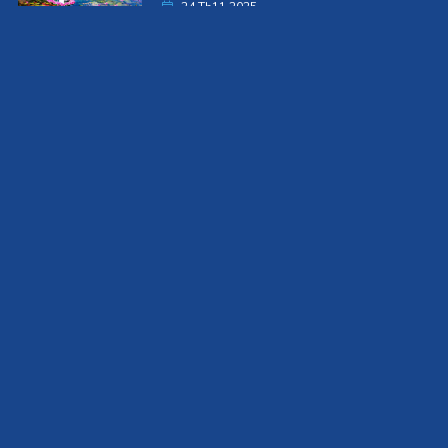
24 Th11 2025
Tràng An – Bản giao hưởng của trời đất và
những lớp trầm tích linh thiêng
20 Th11 2025
VỀ CHÚNG TÔI
Giới thiệu
Chính sách bảo mật
Chính sách hoãn hủy
Chính sách thanh toán
Google Play
Apple Store