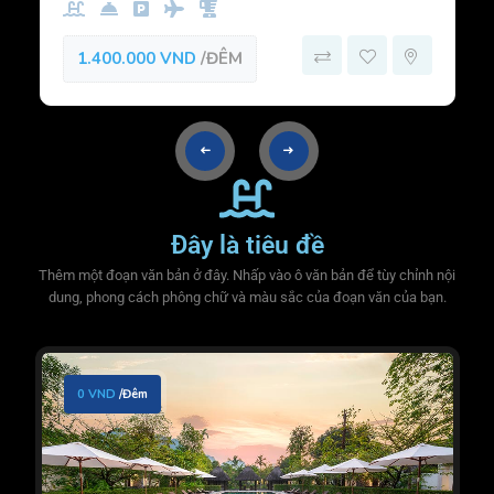
1.400.000 VND
/ĐÊM
Đây là tiêu đề
Thêm một đoạn văn bản ở đây. Nhấp vào ô văn bản để tùy chỉnh nội
dung, phong cách phông chữ và màu sắc của đoạn văn của bạn.
0 VND
/Đêm