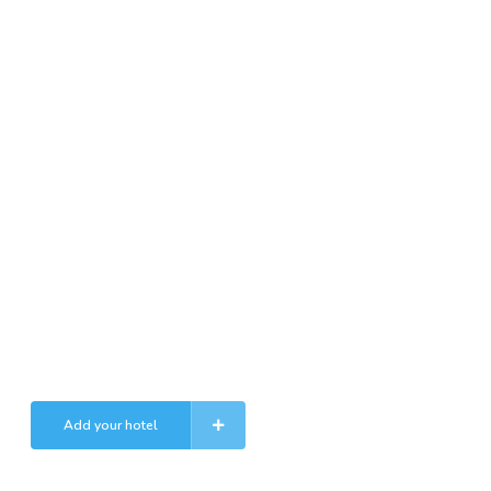
The owner of the hotel or
business ?
Lorem ipsum dolor sit amet, consectetur adipiscing elit.
Maecenas in pulvinar neque. Nulla finibus lobortis pulvinar.
Add your hotel