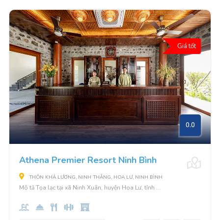
Giá tốt
0.0
Athena Premier Resort Ninh Bình
THÔN KHẢ LƯƠNG, NINH THẮNG, HOA LƯ, NINH BÌNH
Mô tả Tọa lạc tại xã Ninh Xuân, huyện Hoa Lư, tỉnh ...