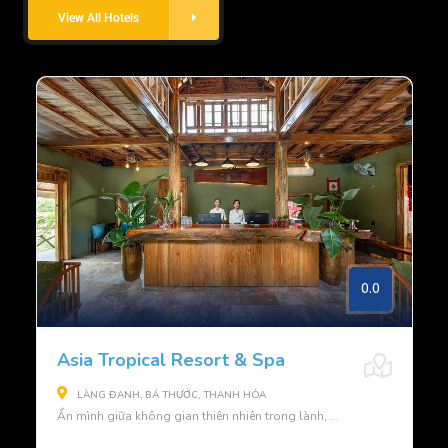
View All Hotels
0.0
Asia Tropical Resort & Spa
LÀNG ĐANH, BÁ THƯỚC, THANH HÓA
Ẩn mình giữa không gian thiên nhiên trong lành, ...