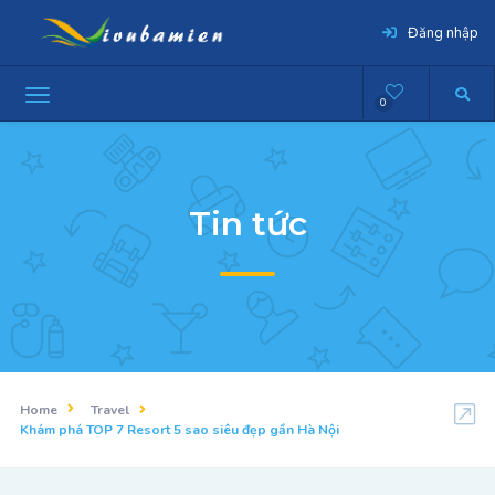
Đăng nhập
0
Tin tức
Home
Travel
Khám phá TOP 7 Resort 5 sao siêu đẹp gần Hà Nội